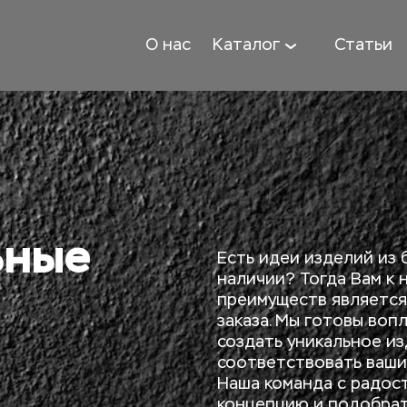
О нас
Каталог
Статьи
ные 
Есть идеи изделий из б
наличии? Тогда Вам к 
преимуществ является
заказа. Мы готовы воп
создать уникальное из
соответствовать ваши
Наша команда с радос
концепцию и подобрат