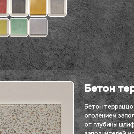
Бетон те
Бетон терраццо 
оголением запол
от глубины шлиф
заполнителей мо