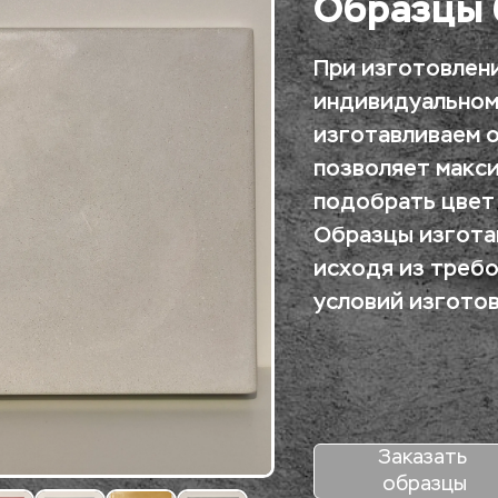
Образцы 
При изготовлени
индивидуальному
изготавливаем о
позволяет макси
подобрать цвет 
Образцы изготав
исходя из требо
условий изготов
Заказать 
образцы