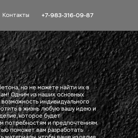
+7-983-316-09-87
Контакты
етона, но не можете найти их в 
нам! Одним из наших основных 
 возможность индивидуального 
лотить в жизнь любую вашу идею и 
делие, которое будет 
м потребностям и предпочтениям. 
тью поможет вам разработать 
ь материалы, чтобы ваше изделие 