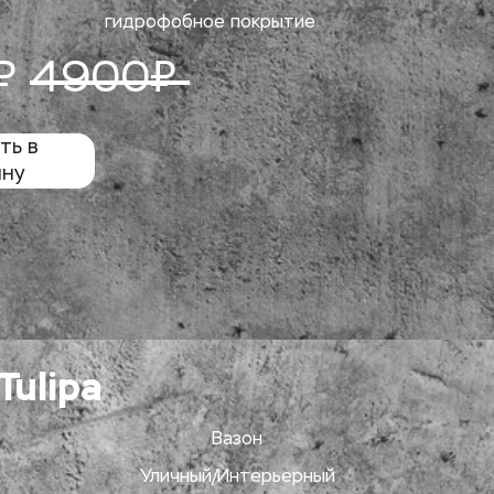
гидрофобное покрытие
₽ 
4900₽ 
ь в 
ину
Tulipa
Вазон
Уличный/Интерьерный