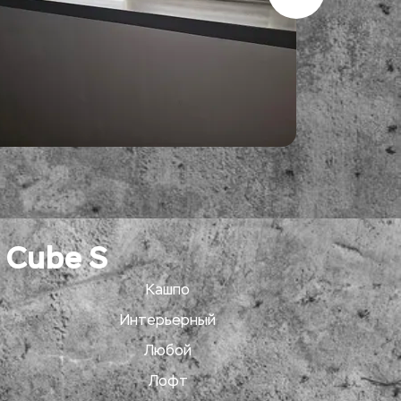
 Cube S
Кашпо
Интерьерный
Любой
Лофт