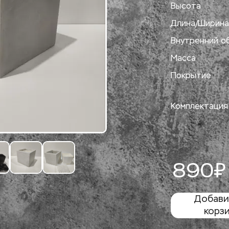
Высота
Длина/Ширина
Внутренний о
Масса
Покрытие
Комплектация
890₽
Добавит
корз