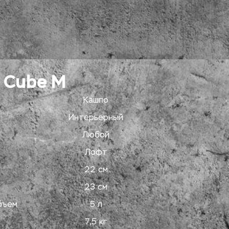
 Cube M
Кашпо
Интерьерный
Любой
Лофт
22 см
23 см
бъем
5 л
7,5 кг