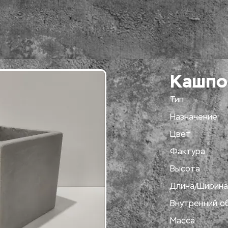
Кашпо
Тип
Назначение
Цвет
Фактура
Высота
Длина/Ширина
Внутренний о
Масса