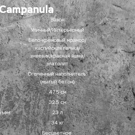
 Campanula
Вазон
Уличный/Интерьерный
Бело-кремовый мрамор/
каспийская галька/
змеевик/красная яшма/
златолит
Оголенный наполнитель 
(мытый бетон)
47.5 см
32.5 см
бъем
23 л
34 кг
Бесцветное 