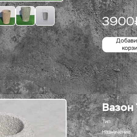
3900
Добавит
корз
Вазон 
Тип
Назначение