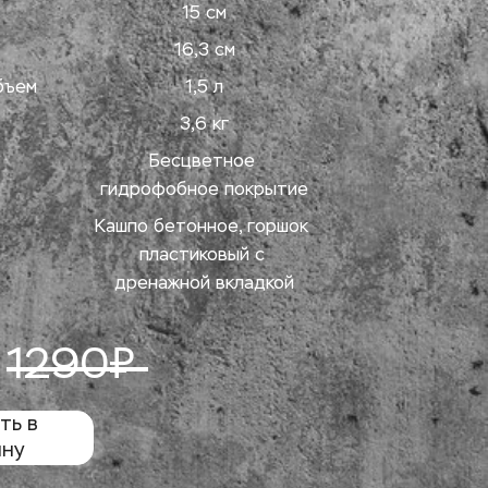
15 см
16,3 см
бъем
1,5 л
3,6 кг
Бесцветное 
гидрофобное покрытие
Кашпо бетонное, горшок 
пластиковый с 
дренажной вкладкой
 
1290₽ 
ь в 
ину